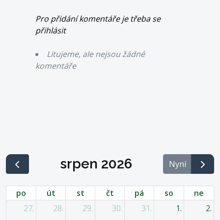
Pro přidání komentáře je třeba se
přihlásit
Litujeme, ale nejsou žádné
komentáře
srpen 2026
Nyní
po
út
st
čt
pá
so
ne
27.
28.
29.
30.
31.
1.
2.