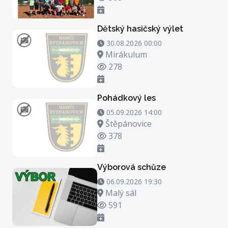
Dětský hasičský výlet
30.08.2026 00:00 - 30.08.2026 21:00
30.08.2026 00:00
Místo konání
Mirákulum
Počet zhlédnutí
278
Pohádkový les
05.09.2026 14:00 - 05.09.2026 15:00
05.09.2026 14:00
Místo konání
Štěpánovice
Počet zhlédnutí
378
Výborová schůze
06.09.2026 19:30 - 06.09.2026 20:30
06.09.2026 19:30
Místo konání
Malý sál
Počet zhlédnutí
591