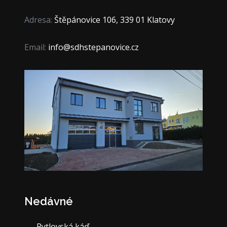
Adresa:
Štěpánovice 106, 339 01 Klatovy
Email:
info@sdhstepanovice.cz
Nedávné
Pytlovská káď