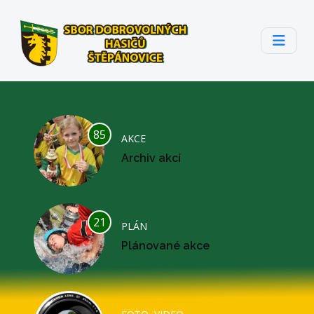
85
AKCE
Archiv akcí
21
PLÁN
Plánované akce