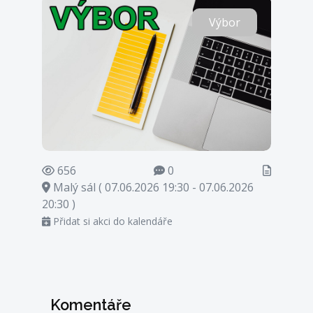
Výbor
656
0
Malý sál ( 07.06.2026 19:30 - 07.06.2026
20:30 )
Přidat si akci do kalendáře
Komentáře