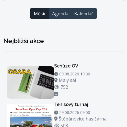
Měsíc
Agenda
Kalendář
Nejbližší akce
Schůze OV
09.08.2026 19:30 - 09.08.2026 20:30
09.08.2026 19:30
Místo konání
Malý sál
Počet zhlédnutí
792
Tenisový turnaj
29.08.2026 09:00 - 29.08.2026 23:00
29.08.2026 09:00
Místo konání
Štěpánovice hasičárna
Počet zhlédnutí
508