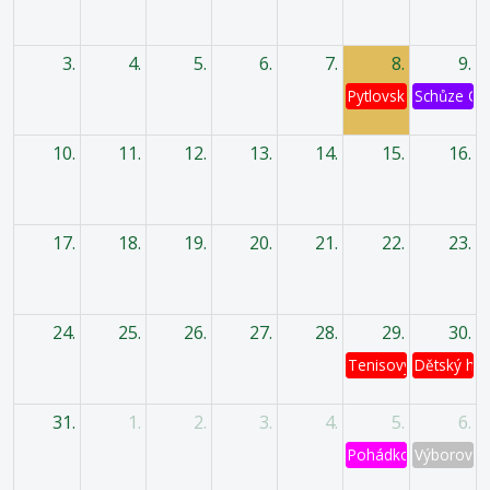
3.
4.
5.
6.
7.
8.
9.
Pytlovská káď
Schůze OV
10.
11.
12.
13.
14.
15.
16.
17.
18.
19.
20.
21.
22.
23.
24.
25.
26.
27.
28.
29.
30.
Tenisový turnaj
Dětský has
31.
1.
2.
3.
4.
5.
6.
Pohádkový les
Výborová 