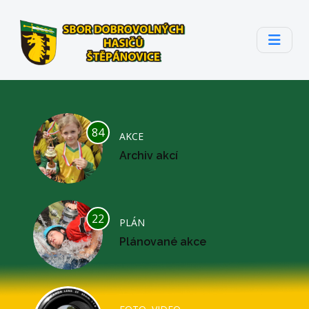
84
AKCE
Archiv akcí
22
PLÁN
Plánované akce