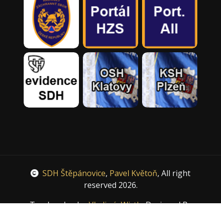
SDH Štěpánovice
,
Pavel Květoň
, All right
reserved 2026.
Tvorba obsahu
Vladimír Wirth
, Designed By
HTML Codex
, Distributed By
ThemeWagon