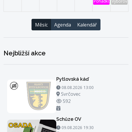
Pohádkový les
Výborová 
Měsíc
Agenda
Kalendář
Nejbližší akce
Pytlovská káď
08.08.2026 13:00 - 08.08.2026 14:00
08.08.2026 13:00
Místo konání
Svrčovec
Počet zhlédnutí
592
Schůze OV
09.08.2026 19:30 - 09.08.2026 20:30
09.08.2026 19:30