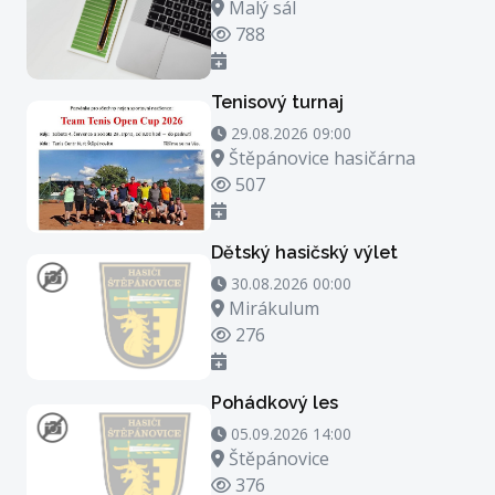
Místo konání
Malý sál
Počet zhlédnutí
788
Tenisový turnaj
29.08.2026 09:00 - 29.08.2026 23:00
29.08.2026 09:00
Místo konání
Štěpánovice hasičárna
Počet zhlédnutí
507
Dětský hasičský výlet
30.08.2026 00:00 - 30.08.2026 21:00
30.08.2026 00:00
Místo konání
Mirákulum
Počet zhlédnutí
276
Pohádkový les
05.09.2026 14:00 - 05.09.2026 15:00
05.09.2026 14:00
Místo konání
Štěpánovice
Počet zhlédnutí
376