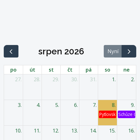
srpen 2026
Nyní
po
út
st
čt
pá
so
ne
27.
28.
29.
30.
31.
1.
2.
3.
4.
5.
6.
7.
8.
9.
Pytlovská káď
Schůze OV
10.
11.
12.
13.
14.
15.
16.