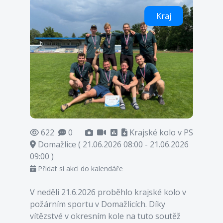
Kraj
622
0
Krajské kolo v PS
Domažlice ( 21.06.2026 08:00 - 21.06.2026
09:00 )
Přidat si akci do kalendáře
V neděli 21.6.2026 proběhlo krajské kolo v
požárním sportu v Domažlicích. Díky
vítězstvé v okresním kole na tuto soutěž