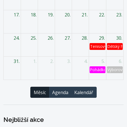
17.
18.
19.
20.
21.
22.
23.
24.
25.
26.
27.
28.
29.
30.
Tenisový turnaj
Dětský has
31.
1.
2.
3.
4.
5.
6.
Pohádkový les
Výborová 
Měsíc
Agenda
Kalendář
Nejbližší akce