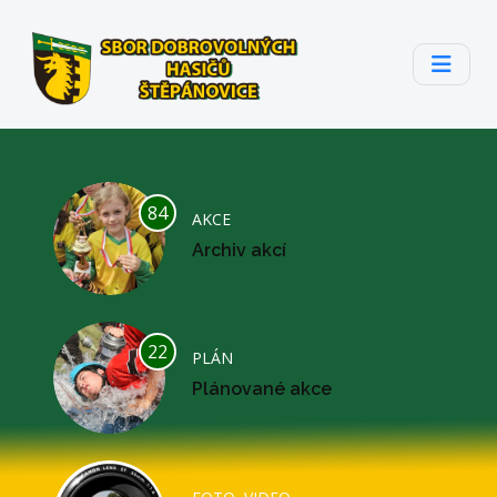
84
AKCE
Archiv akcí
22
PLÁN
Plánované akce