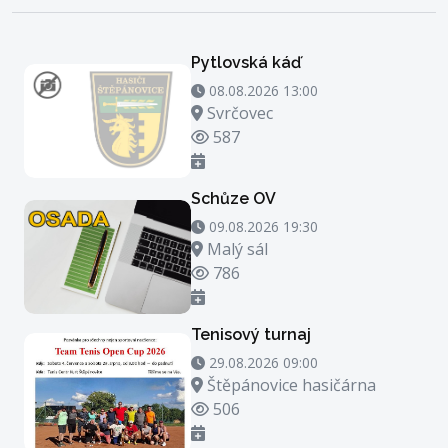
Pytlovská káď
08.08.2026 13:00 - 08.08.2026 14:00
08.08.2026 13:00
Místo konání
Svrčovec
Počet zhlédnutí
587
Schůze OV
09.08.2026 19:30 - 09.08.2026 20:30
09.08.2026 19:30
Místo konání
Malý sál
Počet zhlédnutí
786
Tenisový turnaj
29.08.2026 09:00 - 29.08.2026 23:00
29.08.2026 09:00
Místo konání
Štěpánovice hasičárna
Počet zhlédnutí
506