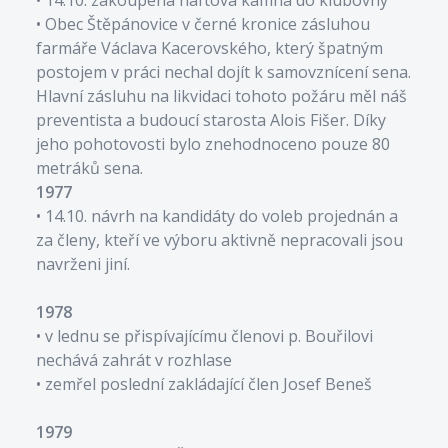
• Obec Štěpánovice v černé kronice zásluhou
farmáře Václava Kacerovského, který špatným
postojem v práci nechal dojít k samovznícení sena.
Hlavní zásluhu na likvidaci tohoto požáru měl náš
preventista a budoucí starosta Alois Fišer. Díky
jeho pohotovosti bylo znehodnoceno pouze 80
1977
• 14.10. návrh na kandidáty do voleb projednán a
za členy, kteří ve výboru aktivně nepracovali jsou
navrženi jiní.
1978
• v lednu se přispívajícímu členovi p. Bouřilovi
nechává zahrát v rozhlase
• zemřel poslední zakládající člen Josef Beneš
1979