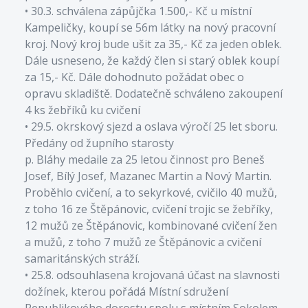
• 30.3. schválena zápůjčka 1.500,- Kč u místní
Kampeličky, koupí se 56m látky na nový pracovní
kroj. Nový kroj bude ušit za 35,- Kč za jeden oblek.
Dále usneseno, že každý člen si starý oblek koupí
za 15,- Kč. Dále dohodnuto požádat obec o
opravu skladiště. Dodatečně schváleno zakoupení
4 ks žebříků ku cvičení
• 29.5. okrskový sjezd a oslava výročí 25 let sboru.
Předány od župního starosty
p. Bláhy medaile za 25 letou činnost pro Beneš
Josef, Bílý Josef, Mazanec Martin a Nový Martin.
Proběhlo cvičení, a to sekyrkové, cvičilo 40 mužů,
z toho 16 ze Štěpánovic, cvičení trojic se žebříky,
12 mužů ze Štěpánovic, kombinované cvičení žen
a mužů, z toho 7 mužů ze Štěpánovic a cvičení
samaritánských stráží.
• 25.8. odsouhlasena krojovaná účast na slavnosti
dožínek, kterou pořádá Místní sdružení
Republikového dorostu spolu s místním Sokolem