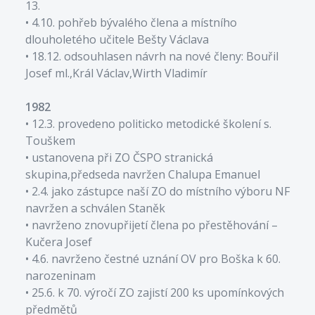
13.
• 4.10. pohřeb bývalého člena a místního
dlouholetého učitele Bešty Václava
• 18.12. odsouhlasen návrh na nové členy: Bouřil
Josef ml.,Král Václav,Wirth Vladimír
1982
• 12.3. provedeno politicko metodické školení s.
Touškem
• ustanovena při ZO ČSPO stranická
skupina,předseda navržen Chalupa Emanuel
• 2.4. jako zástupce naší ZO do místního výboru NF
navržen a schválen Staněk
• navrženo znovupřijetí člena po přestěhování –
Kučera Josef
• 4.6. navrženo čestné uznání OV pro Boška k 60.
narozeninam
• 25.6. k 70. výročí ZO zajistí 200 ks upomínkových
předmětů