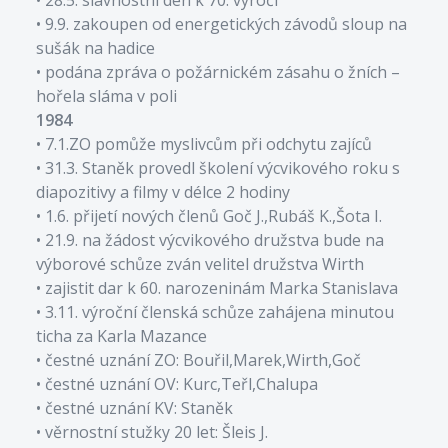
• 9.9. zakoupen od energetických závodů sloup na
sušák na hadice
• podána zpráva o požárnickém zásahu o žních –
1984
• 7.1.ZO pomůže myslivcům při odchytu zajíců
• 31.3. Staněk provedl školení výcvikového roku s
diapozitivy a filmy v délce 2 hodiny
• 1.6. přijetí nových členů Goč J.,Rubáš K.,Šota I.
• 21.9. na žádost výcvikového družstva bude na
výborové schůze zván velitel družstva Wirth
• zajistit dar k 60. narozeninám Marka Stanislava
• 3.11. výroční členská schůze zahájena minutou
ticha za Karla Mazance
• čestné uznání ZO: Bouřil,Marek,Wirth,Goč
• čestné uznání OV: Kurc,Teřl,Chalupa
• čestné uznání KV: Staněk
• věrnostní stužky 20 let: Šleis J.