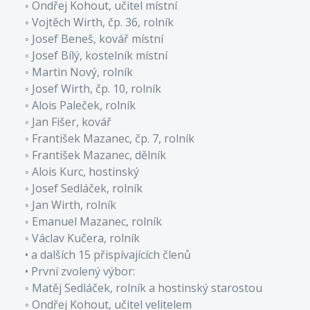
◦ Ondřej Kohout, učitel místní
◦ Vojtěch Wirth, čp. 36, rolník
◦ Josef Beneš, kovář místní
◦ Josef Bílý, kostelník místní
◦ Martin Nový, rolník
◦ Josef Wirth, čp. 10, rolník
◦ Alois Paleček, rolník
◦ Jan Fišer, kovář
◦ František Mazanec, čp. 7, rolník
◦ František Mazanec, dělník
◦ Alois Kurc, hostinský
◦ Josef Sedláček, rolník
◦ Jan Wirth, rolník
◦ Emanuel Mazanec, rolník
◦ Václav Kučera, rolník
• a dalších 15 přispívajících členů
• První zvolený výbor:
◦ Matěj Sedláček, rolník a hostinský starostou
◦ Ondřej Kohout, učitel velitelem