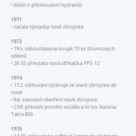
• došlo k přezkoušení hydrantů
1971
• začala výstavba nové zbrojnice
1972
• 19.5. odsouhlasena koupě 10 ks štruncových
obleků
• 26.10. převzata nová stříkačka PPS-12
1974
• 17.2. stěhování výzbroje ze staré zbrojnice do
nové
• 9.6. slavnosti otevření nové zbrojnice
• 23.8. převzetí prvního vozidla a to tzv. kačena
Tatra 805
1976
• 14.10. zakoupena naftová kamna do klubovny