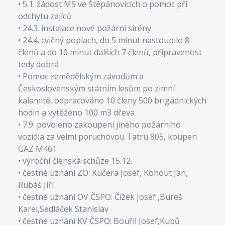
• 5.1. žádost MS ve Štěpánovicích o pomoc při
odchytu zajíců
• 24.3. instalace nové požární sirény
• 24.4. cvičný poplach, do 5 minut nastoupilo 8
členů a do 10 minut dalších 7 členů, připravenost
tedy dobrá
• Pomoc zemědělským závodům a
Československým státním lesům po zimní
kalamitě, odpracováno 10 členy 500 brigádnických
hodin a vytěženo 100 m3 dřeva
• 7.9. povoleno zakoupení jiného požárního
vozidla za velmi poruchovou Tatru 805, koupen
GAZ M461
• výroční členská schůze 15.12.
• čestné uznání ZO: Kučera Josef, Kohout Jan,
Rubáš Jiří
• čestné uznání OV ČSPO: Čížek Josef ,Bureš
Karel,Sedláček Stanislav
• čestné uznání KV ČSPO: Bouřil Josef,Kubů