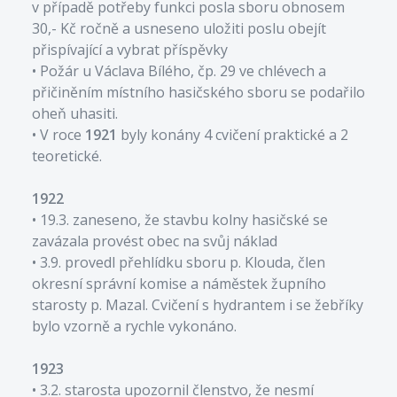
v případě potřeby funkci posla sboru obnosem
30,- Kč ročně a usneseno uložiti poslu obejít
přispívající a vybrat příspěvky
• Požár u Václava Bílého, čp. 29 ve chlévech a
přičiněním místního hasičského sboru se podařilo
oheň uhasiti.
• V roce
1921
byly konány 4 cvičení praktické a 2
teoretické.
1922
• 19.3. zaneseno, že stavbu kolny hasičské se
zavázala provést obec na svůj náklad
• 3.9. provedl přehlídku sboru p. Klouda, člen
okresní správní komise a náměstek župního
starosty p. Mazal. Cvičení s hydrantem i se žebříky
bylo vzorně a rychle vykonáno.
1923
• 3.2. starosta upozornil členstvo, že nesmí