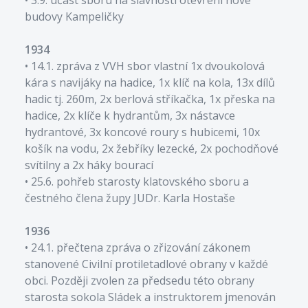
budovy Kampeličky
1934
• 14.1. zpráva z VVH sbor vlastní 1x dvoukolová
kára s navijáky na hadice, 1x klíč na kola, 13x dílů
hadic tj. 260m, 2x berlová stříkačka, 1x přeska na
hadice, 2x klíče k hydrantům, 3x nástavce
hydrantové, 3x koncové roury s hubicemi, 10x
košík na vodu, 2x žebříky lezecké, 2x pochodňové
svítilny a 2x háky bourací
• 25.6. pohřeb starosty klatovského sboru a
čestného člena župy JUDr. Karla Hostaše
1936
• 24.1. přečtena zpráva o zřizování zákonem
stanovené Civilní protiletadlové obrany v každé
obci. Později zvolen za předsedu této obrany
starosta sokola Sládek a instruktorem jmenován