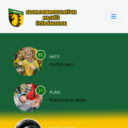
85
AKCE
Archiv akcí
21
PLÁN
Plánované akce