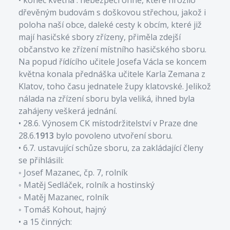
dřevěným budovám s doškovou střechou, jakož i
poloha naší obce, daleké cesty k obcím, které již
mají hasičské sbory zřízeny, přiměla zdejší
občanstvo ke zřízení místního hasičského sboru.
Na popud řídícího učitele Josefa Václa se koncem
května konala přednáška učitele Karla Zemana z
Klatov, toho času jednatele župy klatovské. Jelikož
nálada na zřízení sboru byla veliká, ihned byla
zahájeny veškerá jednání.
• 28.6. Výnosem CK místodržitelství v Praze dne
28.6.
1913
bylo povoleno utvoření sboru.
• 6.7. ustavující schůze sboru, za zakládající členy
se přihlásili:
◦ Josef Mazanec, čp. 7, rolník
◦ Matěj Sedláček, rolník a hostinský
◦ Matěj Mazanec, rolník
◦ Tomáš Kohout, hajný
• a 15 činných: