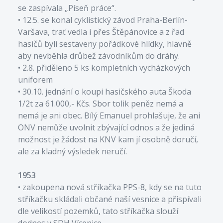
se zaspívala „Píseň práce“.
• 12.5. se konal cyklistický závod Praha-Berlín-
Varšava, trať vedla i přes Štěpánovice a z řad
hasičů byli sestaveny pořádkové hlídky, hlavně
aby nevběhla drůbež závodníkům do dráhy.
• 2.8. přiděleno 5 ks kompletních vycházkových
uniforem
• 30.10. jednání o koupi hasičského auta Škoda
1/2t za 61.000,- Kčs. Sbor tolik peněz nemá a
nemá je ani obec. Bílý Emanuel prohlašuje, že ani
ONV nemůže uvolnit zbývající odnos a že jediná
možnost je žádost na KNV kam jí osobně doručí,
ale za kladný výsledek neručí.
1953
• zakoupena nová stříkačka PPS-8, kdy se na tuto
stříkačku skládali občané naší vesnice a přispívali
dle velikostí pozemků, tato stříkačka slouží
dodnes v SDH Vícenice.