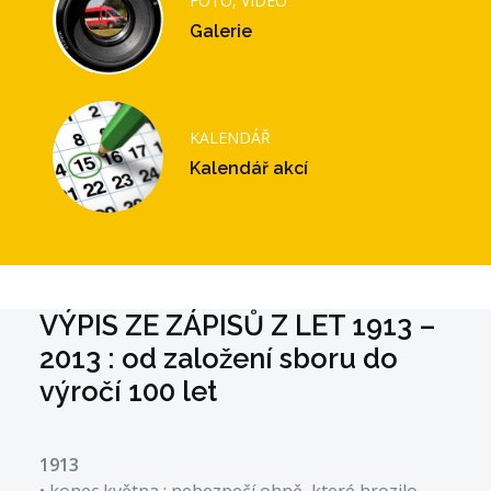
FOTO, VIDEO
Galerie
KALENDÁŘ
Kalendář akcí
VÝPIS ZE ZÁPISŮ Z LET 1913 –
2013 : od založení sboru do
výročí 100 let
1913
• konec května : nebezpečí ohně, které hrozilo