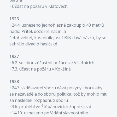
• Účast na požáru v Klatovech.
1926
• 24.4. usneseno jednohlasně zakoupiti 40 metrů
hadic. Přítel, dozorce náčiní a
četař velitel, kostelník Josef Bílý dává návrh, by se
sehrálo divadlo hasičské
1927
• 6.2. se sbor zúčastnil požáru ve Vícefnicích
• 7.3. účast na požáru v Kokšíně
1928
• 24.3. vzdělavatel sboru dává pokyny sboru aby
se nezaváděla do sboru politika, což by mohlo mít
za následek rozpadnutí sboru
• 3.6. proběhl ve Štěpánovicích župní sjezd
• 14.10. usneseno pořádání slavnostního