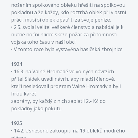
nošením spolkového obleku hřešiti na spolkovou
pokladnu a že každý, kdo roztrhá oblek při vlastní
práci, musí si oblek opatřiti za svoje peníze.
• 2.5. svolal velitel veškeré členstvo a nabádal je k
nutné noční hlídce skrze požár za přítomnosti
vojska toho času v naší obci.
• V tomto roce byla vystavěna hasičská zbrojnice
1924
• 16.3. na Valné Hromadě ve volných návrzích
přítel Sládek uvádí návrh, aby mladší členové,
kteří nesledovali program Valné Hromady a byli
hrou karet
zabrány, by každý z nich zaplatil 2,- Kč do
pokladny jako pokutu.
1925
• 14.2. Usneseno zakoupiti na 19 obleků modrého
plátna