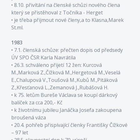
• 8.10. přivítání na členské schůzi nového člena
který se přistěhoval z Točníka - Herget
• je třeba přijmout nové členy,a to Klasna,Marek
St.ml.
1983
• 7.1. členská schůze: přečten dopis od předsedy
ÚV SPO ČSR Karla Navrátila
• 26.3. schváleno přijetí 12 žen: Kurcová
M.,Marková Z.,Čížková M.,Hergetová M.,Veselá
E.,Chalupová V.,Toušová M.,Kubů M.,Pitáková
Z.,Křesťanová L.,Zemanová J.,Rubášová H.
• k 75. letům Bureše Václava se koupí dárkový
balíček za cca 200,- Kč
• k životnímu jubileu Janáčka Josefa zakoupena
broušená váza
• 20.4. pohřeb přispívající členky Františky Čížkové
– 97 let
• 28.5. slavnostní den k 70. výročí