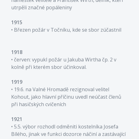
utrpěli značné popáleniny
1915
• Březen požár v Točníku, kde se sbor zúčastnil
1918
• červen: vypukl požár u Jakuba Wirtha čp. 2 v
kolně při kterém sbor účinkoval.
1919
• 19.6. na Valné Hromadě rezignoval velitel
Kohout, jako hlavní příčinu uvedl neúčast členů
při hasičských cvičeních
1921
• 5.5. výbor rozhodl odměniti kostelníka Josefa
Bílého, jinak ve funkci dozorce náčiní a zastávající