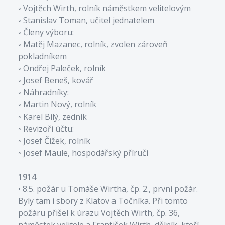
◦ Vojtěch Wirth, rolník náměstkem velitelovým
◦ Stanislav Toman, učitel jednatelem
◦ Členy výboru:
◦ Matěj Mazanec, rolník, zvolen zároveň
pokladníkem
◦ Ondřej Paleček, rolník
◦ Josef Beneš, kovář
◦ Náhradníky:
◦ Martin Nový, rolník
◦ Karel Bílý, zedník
◦ Revizoři účtu:
◦ Josef Čížek, rolník
◦ Josef Maule, hospodářský příručí
1914
• 8.5. požár u Tomáše Wirtha, čp. 2., první požár.
Byly tam i sbory z Klatov a Točníka. Při tomto
požáru přišel k úrazu Vojtěch Wirth, čp. 36,
náměstek velitele a František Wirth, dělník, kteří