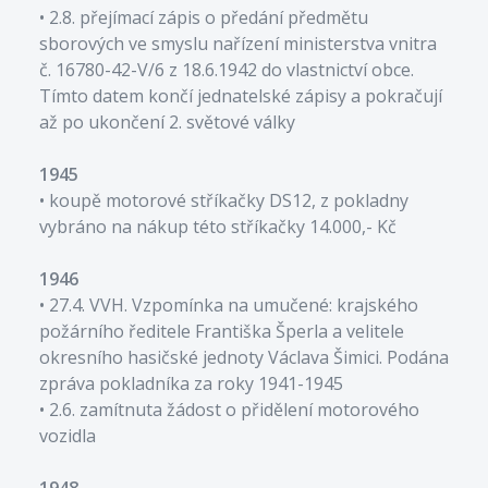
• 2.8. přejímací zápis o předání předmětu
sborových ve smyslu nařízení ministerstva vnitra
č. 16780-42-V/6 z 18.6.1942 do vlastnictví obce.
Tímto datem končí jednatelské zápisy a pokračují
až po ukončení 2. světové války
1945
• koupě motorové stříkačky DS12, z pokladny
vybráno na nákup této stříkačky 14.000,- Kč
1946
• 27.4. VVH. Vzpomínka na umučené: krajského
požárního ředitele Františka Šperla a velitele
okresního hasičské jednoty Václava Šimici. Podána
zpráva pokladníka za roky 1941-1945
• 2.6. zamítnuta žádost o přidělení motorového
vozidla
1948