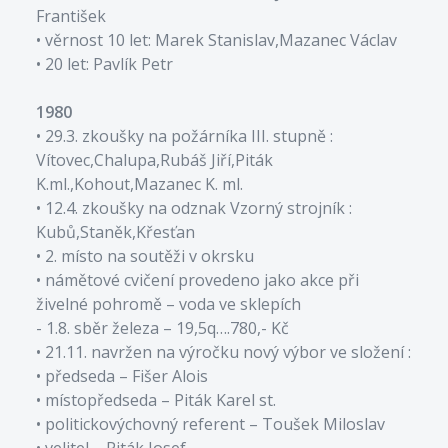
František
• věrnost 10 let: Marek Stanislav,Mazanec Václav
• 20 let: Pavlík Petr
1980
• 29.3. zkoušky na požárníka III. stupně :
Vítovec,Chalupa,Rubáš Jiří,Piták
K.ml.,Kohout,Mazanec K. ml.
• 12.4. zkoušky na odznak Vzorný strojník :
Kubů,Staněk,Křesťan
• 2. místo na soutěži v okrsku
• námětové cvičení provedeno jako akce při
živelné pohromě – voda ve sklepích
- 1.8. sběr železa – 19,5q….780,- Kč
• 21.11. navržen na výročku nový výbor ve složení :
• předseda – Fišer Alois
• místopředseda – Piták Karel st.
• politickovýchovný referent – Toušek Miloslav
• velitel – Piták Josef