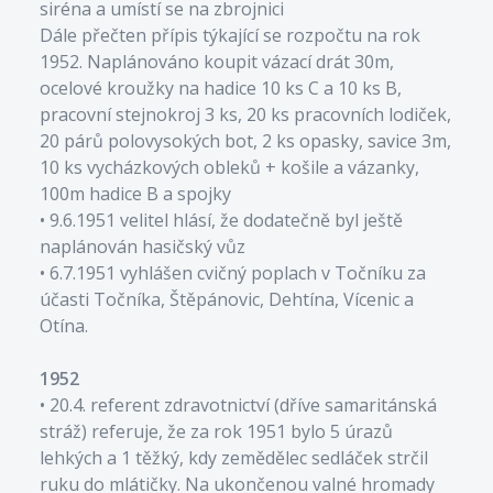
siréna a umístí se na zbrojnici
Dále přečten přípis týkající se rozpočtu na rok
1952. Naplánováno koupit vázací drát 30m,
ocelové kroužky na hadice 10 ks C a 10 ks B,
pracovní stejnokroj 3 ks, 20 ks pracovních lodiček,
20 párů polovysokých bot, 2 ks opasky, savice 3m,
10 ks vycházkových obleků + košile a vázanky,
100m hadice B a spojky
• 9.6.1951 velitel hlásí, že dodatečně byl ještě
naplánován hasičský vůz
• 6.7.1951 vyhlášen cvičný poplach v Točníku za
účasti Točníka, Štěpánovic, Dehtína, Vícenic a
Otína.
1952
• 20.4. referent zdravotnictví (dříve samaritánská
stráž) referuje, že za rok 1951 bylo 5 úrazů
lehkých a 1 těžký, kdy zemědělec sedláček strčil
ruku do mlátičky. Na ukončenou valné hromady