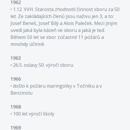
1962
• 1.12. VVH. Starosta zhodnotil činnost sboru za 50
let. Ze zakládajících členů jsou naživu jen 3, a to:
Josef Beneš, Josef Bílý a Alois Paleček. Mezi jiným
uvedl jaká byla kázeň ve sboru a jaká je teď.
Během 50 let se sbor zúčastnil 11 požárů a
mnohdy účinně.
1963
• 26.5. oslavy 50. výročí sboru
1966
• došlo k požáru maringotky v Točníku a v
Benzinolu
1968
• 100 let výročí školy
1969