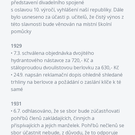
představení divadelního spojené
s oslavou 10. výročí, vyhlášení naší republiky. Dále
bylo usneseno za účasti p. učitelů, že čistý výnos z
této slavnosti bude věnován na místní školní
pomůcky
1929
• 7.3. schválena objednávka dvojitého
hydrantového nástavce za 720,- Kč a
stáloproudou dvoulistovou berlovku za 630,- Kč
• 24.9. napsán reklamační dopis ohledně shledané
trhliny na berlovce a požádání o zaslání klíče k té
samé
1931
• 6.7. odhlasováno, že se sbor bude zúčastňovati
pohřbů členů zakládajících, činných a
přispívajících a jejich manželek. Pohřbů nečlenů se
sbor účastnit nebude, z důvodu, že to odporuje