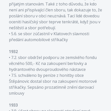
přijatým stanovám. Také z toho důvodu, že kdo
není ani přispívající člen sboru, tak dokazuje to, že
poslání sboru v obci neuznává. Tací lidé dovedou
oceniti hasičský sbor teprve tenkráté, když jsou v
neštěstí a sbor potřebují.
• 5.6. se sbor zúčastnil v Klatovech slavnosti
předání automobilové stříkačky
1932
• 7.2. sbor obdržel podporu ze zemského fondu
věcného 500,- Kč na zakoupení berlovky a
hydrantového dvouproudového nástavce
• 7.5. schváleno by peníze z honitby obce
Štěpánovic dostal sbor na zakoupení motorové
stříkačky. Sepsáno prozatímně znění darovací
smlouvy
1933
• 3.9. účast sboru na slavnosti otevření nové