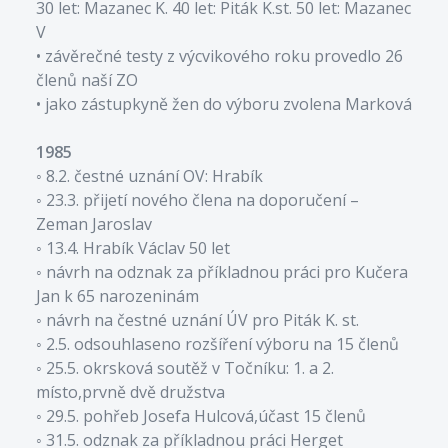
30 let: Mazanec K. 40 let: Piták K.st. 50 let: Mazanec
V
• závěrečné testy z výcvikového roku provedlo 26
členů naší ZO
• jako zástupkyně žen do výboru zvolena Marková
1985
◦ 8.2. čestné uznání OV: Hrabík
◦ 23.3. přijetí nového člena na doporučení –
Zeman Jaroslav
◦ 13.4. Hrabík Václav 50 let
◦ návrh na odznak za příkladnou práci pro Kučera
Jan k 65 narozeninám
◦ návrh na čestné uznání ÚV pro Piták K. st.
◦ 2.5. odsouhlaseno rozšíření výboru na 15 členů
◦ 25.5. okrsková soutěž v Točníku: 1. a 2.
místo,prvně dvě družstva
◦ 29.5. pohřeb Josefa Hulcová,účast 15 členů
◦ 31.5. odznak za příkladnou práci Herget