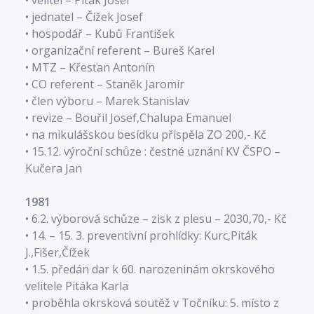
• jednatel – Čížek Josef
• hospodář – Kubů František
• organizační referent – Bureš Karel
• MTZ – Křesťan Antonín
• CO referent – Staněk Jaromír
• člen výboru – Marek Stanislav
• revize – Bouřil Josef,Chalupa Emanuel
• na mikulášskou besídku přispěla ZO 200,- Kč
• 15.12. výroční schůze : čestné uznání KV ČSPO –
Kučera Jan
1981
• 6.2. výborová schůze – zisk z plesu – 2030,70,- Kč
• 14. – 15. 3. preventivní prohlídky: Kurc,Piták
J.,Fišer,Čížek
• 1.5. předán dar k 60. narozeninám okrskového
velitele Pitáka Karla
• proběhla okrsková soutěž v Točníku: 5. místo z