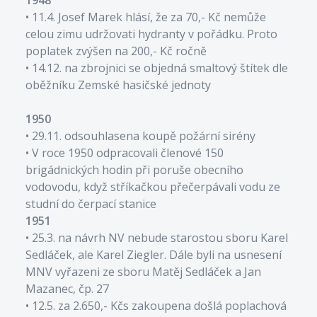
• 11.4. Josef Marek hlásí, že za 70,- Kč nemůže
celou zimu udržovati hydranty v pořádku. Proto
poplatek zvýšen na 200,- Kč ročně
• 14.12. na zbrojnici se objedná smaltový štítek dle
oběžníku Zemské hasičské jednoty
1950
• 29.11. odsouhlasena koupě požární sirény
• V roce 1950 odpracovali členové 150
brigádnických hodin při poruše obecního
vodovodu, když stříkačkou přečerpávali vodu ze
1951
• 25.3. na návrh NV nebude starostou sboru Karel
Sedláček, ale Karel Ziegler. Dále byli na usnesení
MNV vyřazeni ze sboru Matěj Sedláček a Jan
Mazanec, čp. 27
• 12.5. za 2.650,- Kčs zakoupena došlá poplachová