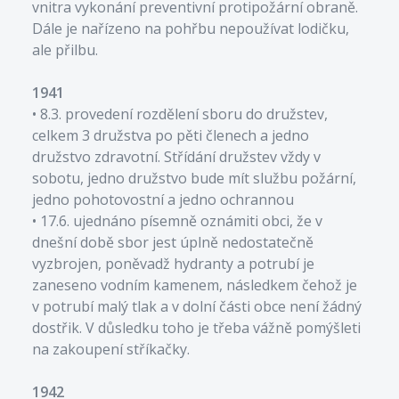
vnitra vykonání preventivní protipožární obraně.
Dále je nařízeno na pohřbu nepoužívat lodičku,
ale přilbu.
1941
• 8.3. provedení rozdělení sboru do družstev,
celkem 3 družstva po pěti členech a jedno
družstvo zdravotní. Střídání družstev vždy v
sobotu, jedno družstvo bude mít službu požární,
jedno pohotovostní a jedno ochrannou
• 17.6. ujednáno písemně oznámiti obci, že v
dnešní době sbor jest úplně nedostatečně
vyzbrojen, poněvadž hydranty a potrubí je
zaneseno vodním kamenem, následkem čehož je
v potrubí malý tlak a v dolní části obce není žádný
dostřik. V důsledku toho je třeba vážně pomýšleti
na zakoupení stříkačky.
1942