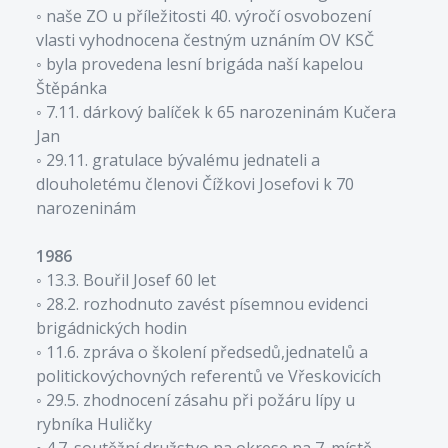
◦ naše ZO u příležitosti 40. výročí osvobození
vlasti vyhodnocena čestným uznáním OV KSČ
◦ byla provedena lesní brigáda naší kapelou
Štěpánka
◦ 7.11. dárkový balíček k 65 narozeninám Kučera
Jan
◦ 29.11. gratulace bývalému jednateli a
dlouholetému členovi Čížkovi Josefovi k 70
narozeninám
1986
◦ 13.3. Bouřil Josef 60 let
◦ 28.2. rozhodnuto zavést písemnou evidenci
brigádnických hodin
◦ 11.6. zpráva o školení předsedů,jednatelů a
politickovýchovných referentů ve Vřeskovicích
◦ 29.5. zhodnocení zásahu při požáru lípy u
rybníka Huličky
◦ 4.7. soutěžní družstvo na okrese na 7. místě